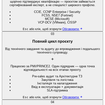
щорічно підтверджує кваліфікацію — проєктом займається
сертифікований експерт, а не спеціаліст широкого профілю.
CCIE, CCNP Enterprise / Security
FCSS, NSE7 (Fortinet)
MCSE (Microsoft)
VCP-DCV (VMware), CISSP
Esc
або клік, щоб згорнути
Обговорити
03
Повний цикл проєкту
Від технічного завдання та аудиту до впровадження і подальшого
технічного супроводу.
Працюємо за PMI/PRINCE2. Один підрядник — одна точка
відповідальності на всіх етапах проєкту.
Pre-sales аудит та Архітектурне ТЗ
Закупівля та логістика
Інсталяція та налагодження
Ввід в експлуатацію + документація
SLA-підтримка
Esc
або клік, щоб згорнути
Обговорити
04