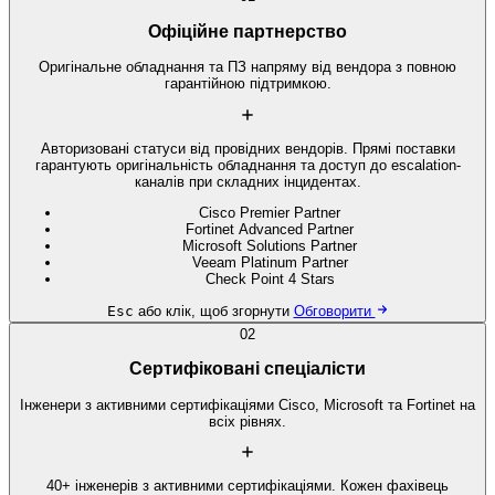
Офіційне партнерство
Оригінальне обладнання та ПЗ напряму від вендора з повною
гарантійною підтримкою.
Авторизовані статуси від провідних вендорів. Прямі поставки
гарантують оригінальність обладнання та доступ до escalation-
каналів при складних інцидентах.
Cisco Premier Partner
Fortinet Advanced Partner
Microsoft Solutions Partner
Veeam Platinum Partner
Check Point 4 Stars
Esc
або клік, щоб згорнути
Обговорити
02
Сертифіковані спеціалісти
Інженери з активними сертифікаціями Cisco, Microsoft та Fortinet на
всіх рівнях.
40+ інженерів з активними сертифікаціями. Кожен фахівець