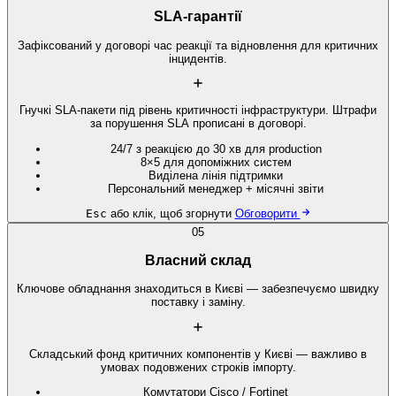
SLA-гарантії
Зафіксований у договорі час реакції та відновлення для критичних
інцидентів.
Гнучкі SLA-пакети під рівень критичності інфраструктури. Штрафи
за порушення SLA прописані в договорі.
24/7 з реакцією до 30 хв для production
8×5 для допоміжних систем
Виділена лінія підтримки
Персональний менеджер + місячні звіти
Esc
або клік, щоб згорнути
Обговорити
05
Власний склад
Ключове обладнання знаходиться в Києві — забезпечуємо швидку
поставку і заміну.
Складський фонд критичних компонентів у Києві — важливо в
умовах подовжених строків імпорту.
Комутатори Cisco / Fortinet