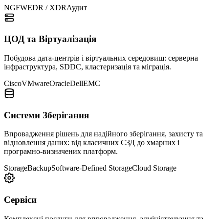
NGFW
EDR / XDR
Аудит
ЦОД та Віртуалізація
Побудова дата-центрів і віртуальних середовищ: серверна
інфраструктура, SDDC, кластеризація та міграція.
Cisco
VMware
Oracle
Dell
EMC
Системи Зберігання
Впровадження рішень для надійного зберігання, захисту та
відновлення даних: від класичних СЗД до хмарних і
програмно-визначених платформ.
Storage
Backup
Software-Defined Storage
Cloud Storage
Сервіси
Комплексні послуги для впровадження, адміністрування та