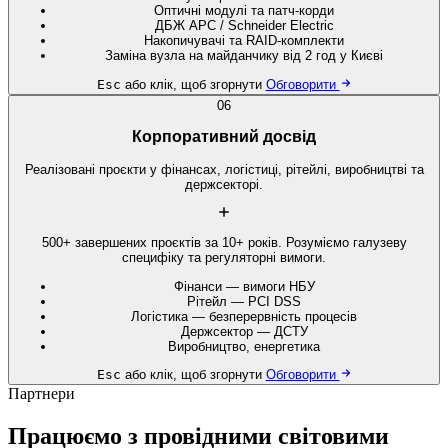
Оптичні модулі та патч-корди
ДБЖ APC / Schneider Electric
Накопичувачі та RAID-комплекти
Заміна вузла на майданчику від 2 год у Києві
Esc
або клік, щоб згорнути
Обговорити
06
Корпоративний досвід
Реалізовані проєкти у фінансах, логістиці, рітейлі, виробництві та
держсекторі.
500+ завершених проєктів за 10+ років. Розуміємо галузеву
специфіку та регуляторні вимоги.
Фінанси — вимоги НБУ
Рітейл — PCI DSS
Логістика — безперервність процесів
Держсектор — ДСТУ
Виробництво, енергетика
Esc
або клік, щоб згорнути
Обговорити
Партнери
Працюємо з провідними світовими