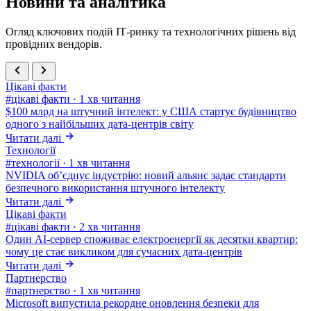
Новини та аналітика
Огляд ключових подій ІТ-ринку та технологічних рішень від
провідних вендорів.
Цікаві факти
#цікаві факти
·
1 хв читання
$100 млрд на штучний інтелект: у США стартує будівництво
одного з найбільших дата-центрів світу
Читати далі
Технології
#технології
·
1 хв читання
NVIDIA об’єднує індустрію: новий альянс задає стандарти
безпечного використання штучного інтелекту
Читати далі
Цікаві факти
#цікаві факти
·
2 хв читання
Один AI-сервер споживає електроенергії як десятки квартир:
чому це стає викликом для сучасних дата-центрів
Читати далі
Партнерство
#партнерство
·
1 хв читання
Microsoft випустила рекордне оновлення безпеки для