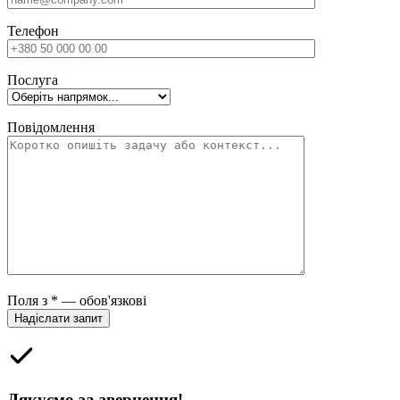
Телефон
Послуга
Повідомлення
Please leave this field empty.
Поля з * — обов'язкові
Дякуємо за звернення!