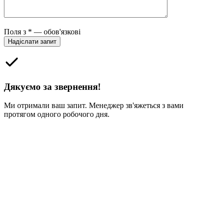
Please leave this field empty.
Поля з * — обов'язкові
Дякуємо за звернення!
Ми отримали ваш запит. Менеджер зв'яжеться з вами
протягом одного робочого дня.