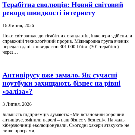
Терабітна еволюція: Новий світовий
рекорд швидкості інтернету
16 Липня, 2026
Поки світ звикає до гігабітних стандартів, інженери здійснили
справжній технологічний прорив. Міжнародна група вчених
передала дані зі швидкістю 301 000 Гбіт/с (301 терабіт/с)
через…
Антивірусу вже замало. Як сучасні
ноутбуки захищають бізнес на рівні
«заліза»?
3 Липня, 2026
Більшість підприємців думають: «Ми встановили хороший
антивірус, змінили паролі – наш бізнес у безпеці». На жаль,
кіберзлочинці еволюціонували. Сьогодні хакери атакують не
лише програми,…