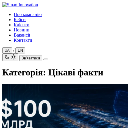
Перейти
до
Про компанію
вмісту
Кейси
Клієнти
Новини
Вакансії
Контакти
/
UA
EN
Зв'язатися
Категорія:
Цікаві факти